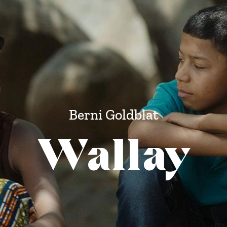
Berni Goldblat
Wallay