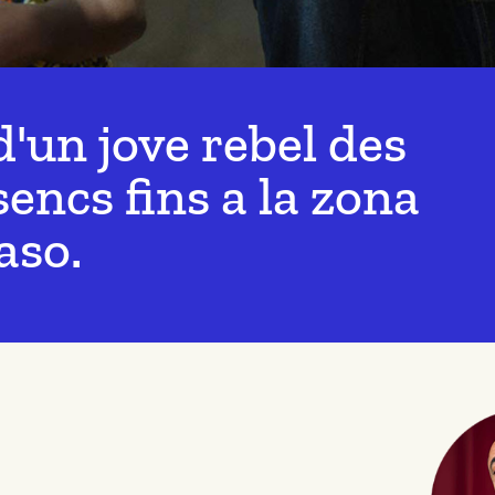
 d'un jove rebel des
encs fins a la zona
aso.