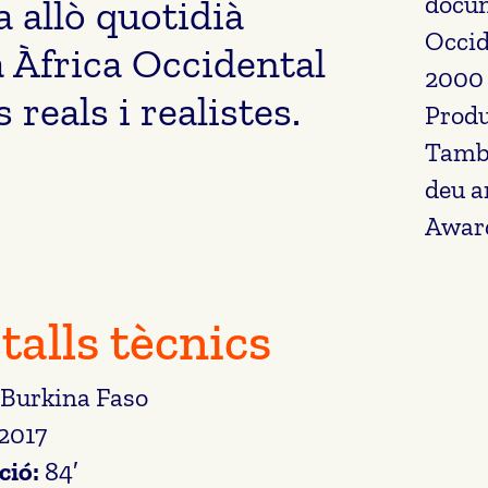
docum
a allò quotidià
Occid
 Àfrica Occidental
2000 
reals i realistes.
Produ
També
deu a
Awar
talls tècnics
Burkina Faso
2017
ció:
84′