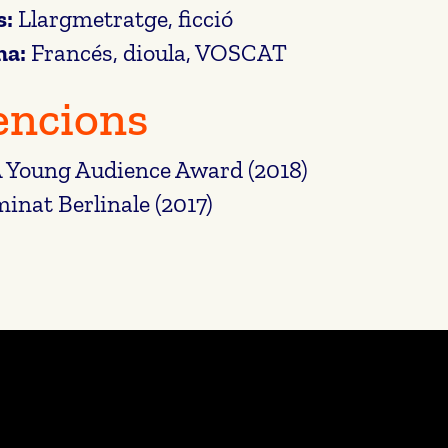
s:
Llargmetratge, ficció
ma:
Francés, dioula, VOSCAT
ncions
 Young Audience Award (2018)
inat Berlinale (2017)