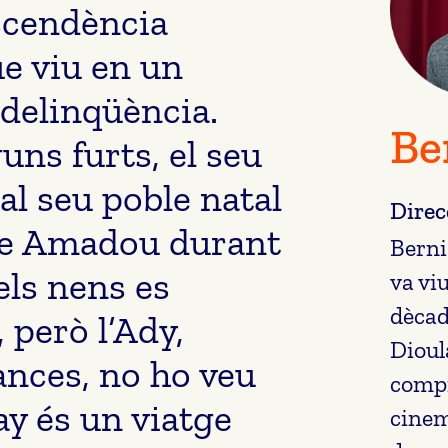
ascendència
e viu en un
 delinqüència.
Be
ns furts, el seu
al seu poble natal
Direc
ncle Amadou durant
Berni
 els nens es
va vi
dècad
 però l’Ady,
Dioul
ances, no ho veu
compr
y és un viatge
cinem