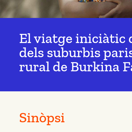
El viatge iniciàtic
dels suburbis paris
rural de Burkina F
Sinòpsi