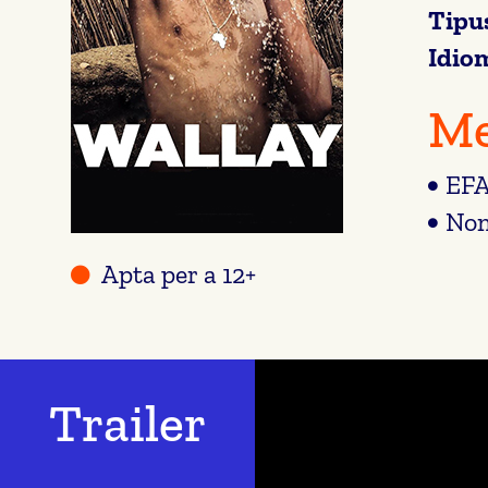
Tipu
Idio
Me
EFA
Nom
Apta per a 12+
Trailer