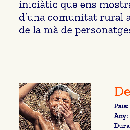
iniciàtic que ens mostr
d’una comunitat rural a
de la mà de personatges 
De
País:
Any:
Dura