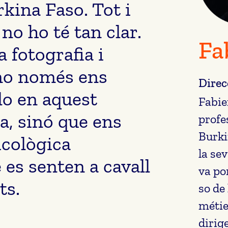
rkina Faso. Tot i
 no ho té tan clar.
Fa
 fotografia i
 no només ens
Direc
o en aquest
Fabie
a, sinó que ens
profe
Burki
icològica
la se
 es senten a cavall
va po
ts.
so de
métie
dirig