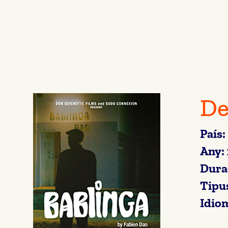
De
País:
Any:
Dura
Tipu
Idio