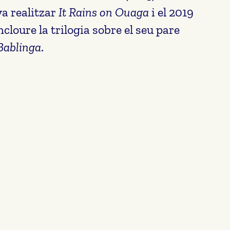
va realitzar
It Rains on Ouaga
i el 2019
ncloure la trilogia sobre el seu pare
Bablinga
.