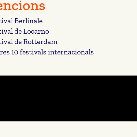
ncions
tival Berlinale
tival de Locarno
tival de Rotterdam
tres 10 festivals internacionals