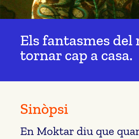
Els fantasmes del 
tornar cap a casa.
Sinòpsi
En Moktar diu que quan