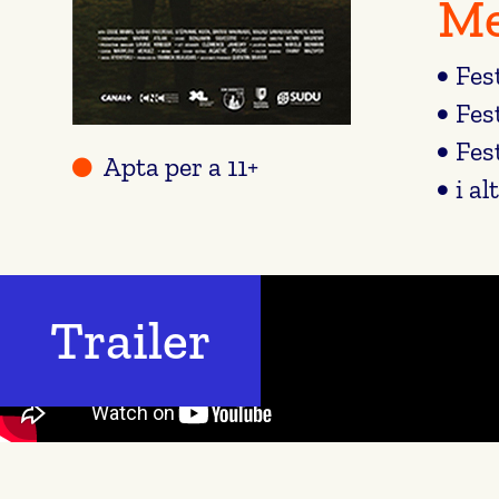
Me
Fes
Fes
Fes
Apta per a 11+
i al
Trailer