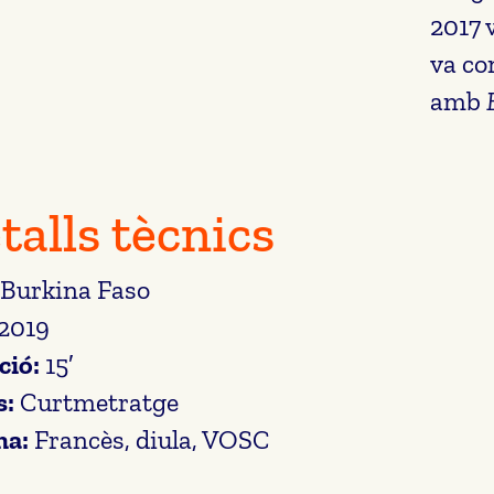
2017 
va co
amb
talls tècnics
Burkina Faso
2019
ció:
15′
s:
Curtmetratge
ma:
Francès, diula, VOSC