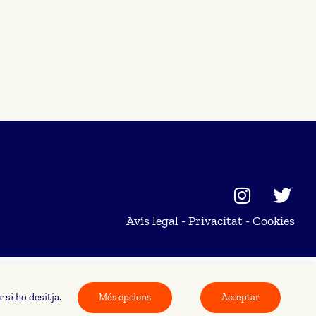
Avís legal
-
Privacitat
-
Cookies
 si ho desitja.
Més opcions
Acceptar