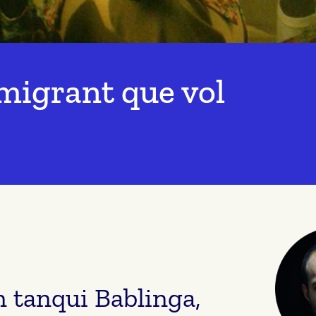
migrant que vol
 tanqui Bablinga,