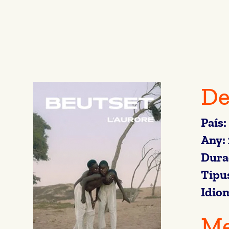
De
País:
Any:
Dura
Tipu
Idio
Me