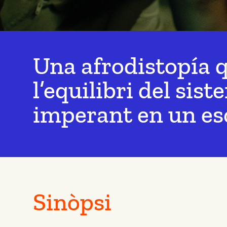
Una afrodistopía 
l’equilibri del si
imperant en un esc
Sinòpsi