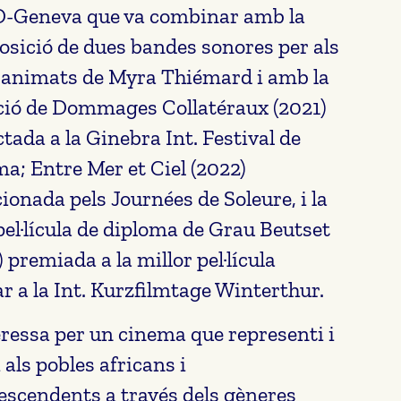
-Geneva que va combinar amb la
sició de dues bandes sonores per als
 animats de Myra Thiémard i amb la
ció de Dommages Collatéraux (2021)
ctada a la Ginebra Int. Festival de
a; Entre Mer et Ciel (2022)
cionada pels Journées de Soleure, i la
pel·lícula de diploma de Grau Beutset
) premiada a la millor pel·lícula
ar a la Int. Kurzfilmtage Winterthur.
eressa per un cinema que representi i
 als pobles africans i
escendents a través dels gèneres