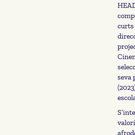
HEAD
compo
curts
direc
proje
Cinem
selec
seva 
(2023
escol
S’int
valori
afrod