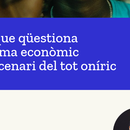
que qüestiona
stema econòmic
enari del tot oníric