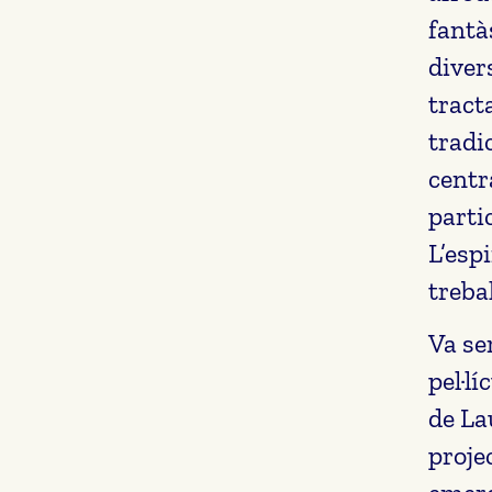
fantàs
diver
tract
tradic
centr
parti
L’esp
trebal
Va se
pel·l
de La
proje