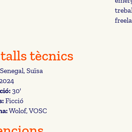
emerg
treba
freel
talls tècnics
Senegal, Suïsa
2024
ció:
30'
s:
Ficció
ma:
Wolof, VOSC
ncions