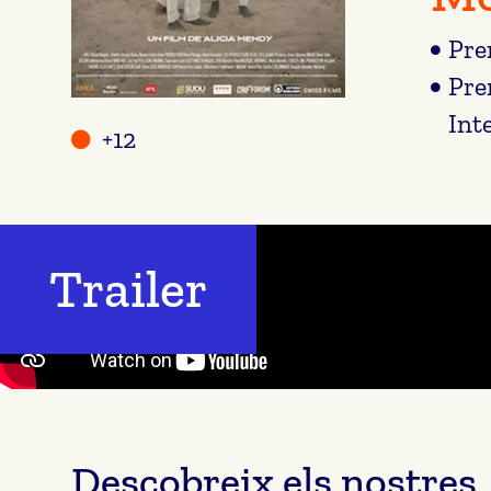
Pre
Pre
Int
+12
Trailer
Descobreix els nostres