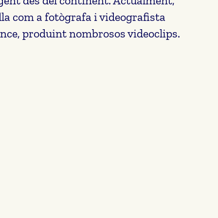
ent des del continent. Actualment,
lla com a fotògrafa i videografista
ance, produint nombrosos videoclips.