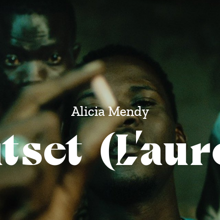
Alicia Mendy
tset (L’aur