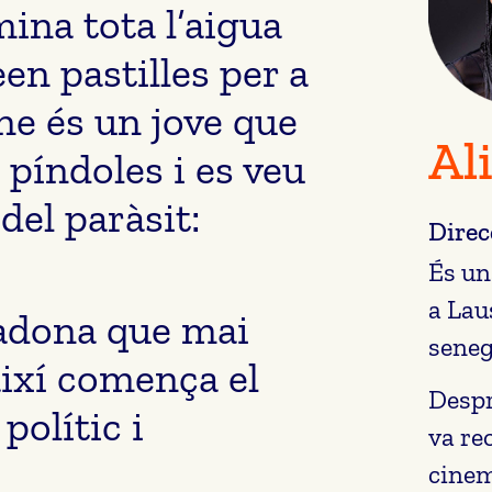
ina tota l’aigua
en pastilles per a
ne és un jove que
Al
 píndoles i es veu
el paràsit:
Direc
És un
a Lau
’adona que mai
seneg
 així comença el
Despr
polític i
va re
cinem